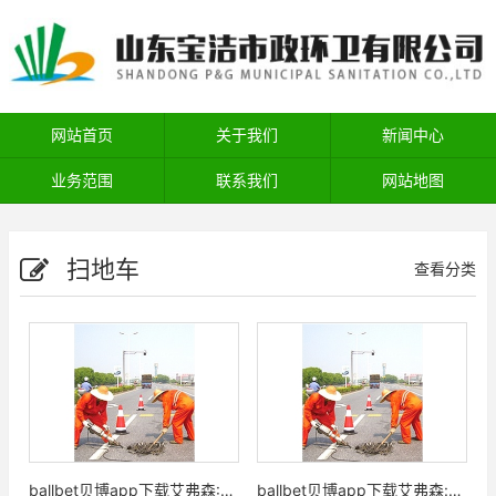
网站首页
关于我们
新闻中心
业务范围
联系我们
网站地图
扫地车
查看分类
ballbet贝博app下载艾弗森:2026年6月扫地车厂家推荐指南：电动扫地车驾驶式手推式物业厂区公司优选！
ballbet贝博app下载艾弗森:周矶办理区：精细化办理为创文“加码”