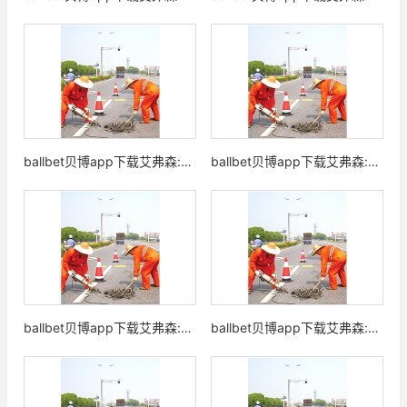
ballbet贝博app下载艾弗森:普通身影的非凡担任
ballbet贝博app下载艾弗森:富力地产(02777)最新价格_行情_走势图—东方财富网
ballbet贝博app下载艾弗森:长沙市市直工作单位年度陈述书公示
ballbet贝博app下载艾弗森:新洲黄毅团伙涉黑案开庭 持枪武警镇守法庭