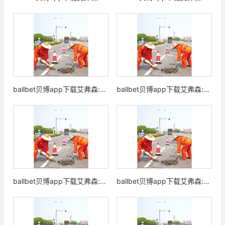
ballbet贝博app下载艾弗森:徐工新能源车厢可卸式垃圾车批量交付广西筑牢垃圾转运防线
ballbet贝博app下载艾弗森:【图】眼皮长了个小肉粒切莫大意这三种情况
ballbet贝博app下载艾弗森:晋江鞋子十大品牌？晋江品牌？
ballbet贝博app下载艾弗森:【图】脊柱侧弯图片脊柱侧弯的损害