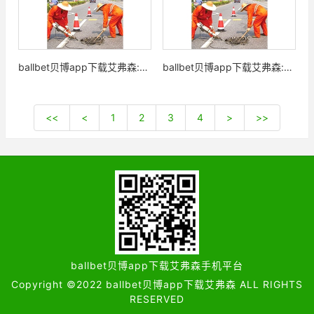
ballbet贝博app下载艾弗森:汽车总动员：从儿童抓起
ballbet贝博app下载艾弗森:挖土机动画片全集 挖掘机视频动画-日子-爱奇艺
<<
<
1
2
3
4
>
>>
ballbet贝博app下载艾弗森手机平台
Copyright ©2022 ballbet贝博app下载艾弗森 ALL RIGHTS
RESERVED