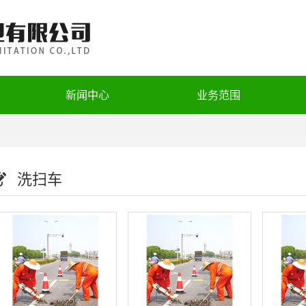
新闻中心
业务范围
洗扫车