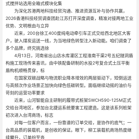
式搅拌站选用全箱式模块化集
为深化苏港两地科技经贸沟通、推进资源互补与协作共赢，
2026香港科技经贸调查团赴江苏打开深度调查，精准对接两地工业
优势、文明根由与立异
近来，200台徐工400度纯电动牵引车正式交给西北地区大客
户，驶入煤炭运送一线，为当地绿色转型注入新动能。咱们调查了
多个品牌，终究挑选徐
4月13日，河南省出山店水库灌区工程淮南干渠2号五纪隧洞盾
构施工现场传来喜讯，由中铁配备研制的水投2号复合式土压平衡
盾构机顺畅贯穿，标
在国家双碳战略与物流职业降本增效的两层驱动下，短倒运送
与高频次作业场景正加快向绿色低碳转型。面临继续动摇的油价与
苛刻的运营功率要求
近来，山河智能自主研制的履带式桩架SWCH590-125M正式
交给台湾地区，参加台北捷运系统要害工程建造。这是该系列桩架
初次进入台湾商场，标志
对每一位客户而言，一份靠谱的订单交给，是协作的底气；一
台高品质的装载机，是创收的保证。眼下，柳工装载机商场热度继
续攀升，订单纷至沓