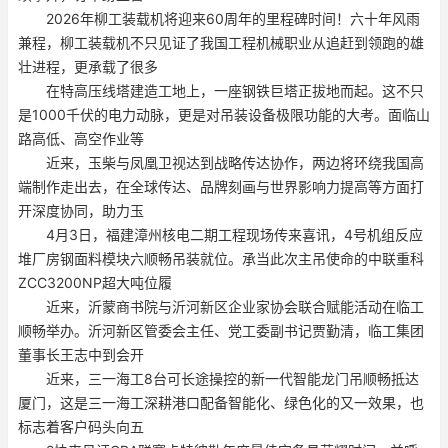
2026年柳工装载机将迎来60周年的里程碑时间！六十年风雨
兼程，柳工装载机不只见证了我国工程机械职业从追赶到领跑的雄
壮进程，更承载了很多
在特高压线塔建造工地上，一座钢铁巨塔正拔地而起。这不只
是1000千伏的电力动脉，更是对吊装设备极限功能的大考。面临山
路高低、高空作业等
近来，玉柴与凤凰卫视达到战略传达协作，两边将环绕我国高
端制作走出去，在全球传达、品牌刻画与世界影响力提高等方面打
开深度协同，助力玉
4月3日，福建漳州核电二期工程现场传来喜讯，4号机组反应
堆厂房钢面料模块六顺畅吊装就位。承当此次主吊使命的中联重科
ZCC3200NP超大吨位履
近来，沂蒙商书院与沂河新区企业家协会联合赋能活动在临工
顺畅举办。沂河新区管委会主任、党工委副书记贾勤清，临工集团
董事长王志中到会开
近来，三一海工8台可长途操控的新一代智能龙门吊顺畅抵达
厦门，这是三一海工深耕港口配备智能化、绿色化的又一效果，也
标志着客户码头向五