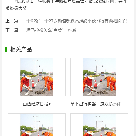
2快来见证CBA联赛卡特彼勒年度最佳守备员荣耀时间，并呼
唤终极大奖 ！
上一篇:
一个62岁一个27岁颜值都颇高想必小伙也得有两把刷子！
下一篇:
一场马拉松怎么“点着”一座城
相关产品
山西经济日报
旱季出行神器！这双防水雨鞋套让你离别湿鞋为难