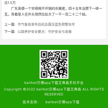
达1.5万
广东英德一个穷得揭不开锅的杀猪佬，四十五年没攒下一砖一
瓦，背着家人在外头悄然拉扯大了一千一百二十二个娃。
上一篇:
市气象局发布劲风及霜冻蓝色预警信号
下一篇:
公路养护安全要点：守护安全与发展
ballbet贝博app下载艾弗森手机平台
Copyright ©2022 ballbet贝博app下载艾弗森 ALL RIGHTS
RESERVED
技术支持：
ballbet贝博app下载