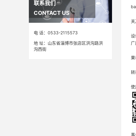
联系我们
ba
CONTACT US
9
关
本
电 话：0533-2115573
设
地 址：山东省淄博市张店区洪沟路洪
广
沟西街
通
果
2
转
3
使
甘
事