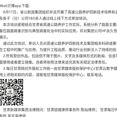
llbet贝博app下载:
月17日，省公航旅集团组织并且开展了高速公路养护四新技术培养和
及各子（分）公司180余人通过线上线下方式参加培训。
次培训紧密结合甘肃省高速公路养护工作实际，系统分析了路面主要病
备在路面病害识别与典型病害处治中的实际应用，并对集团公司HF永久
展示。
过此次培训，参训人员对高速公路养护四新技术及集团相关科研成果有
在工程中的推广与应用，为提升工程品质、推动行业创新注入了持续的技
.所有原创作品，包括但不限于图片、文字及多媒体形式的新闻、信息
载使用或者建立镜像。违者将依照法律来追究其有关规定法律责任。
.每日甘肃网对外版权工作统一由甘肃媒体版权保护中心(甘肃云数字媒
用上述相关联的内容，请致电甘肃媒体版权保护中心，联系电话。
肃新媒体集团法律顾问：甘肃锐城律师事务所 陈灿律师； 甘肃每日
务所 吴天英律师