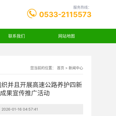
服务热线：
0533-2115573
联系我们
网站地图
您当前的位置：
首页
>
新闻中心
集团组织并且开展高速公路养护四新
成果宣传推广活动
6-01-16 04:57:41