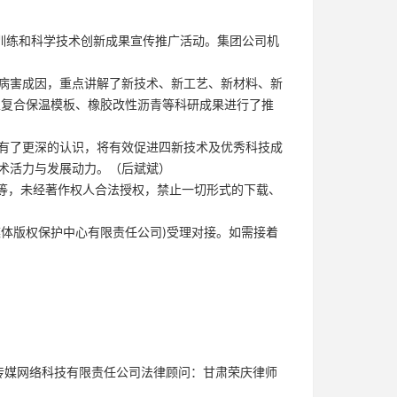
训练和科学技术创新成果宣传推广活动。集团公司机
害成因，重点讲解了新技术、新工艺、新材料、新
性复合保温模板、橡胶改性沥青等科研成果进行了推
了更深的认识，将有效促进四新技术及优秀科技成
术活力与发展动力。（后斌斌）
等，未经著作权人合法授权，禁止一切形式的下载、
体版权保护中心有限责任公司)受理对接。如需接着
传媒网络科技有限责任公司法律顾问：甘肃荣庆律师